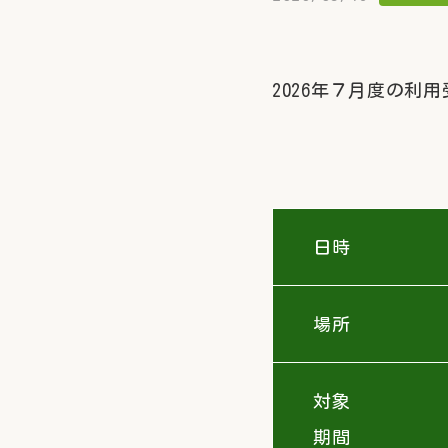
2026年７月度の
日時
場所
対象
期間